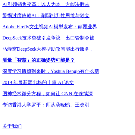
AI引领销售变革：以人为本，方能决胜未
警惕过度依赖AI：削弱批判性思维与独立
Adobe Firefly文生视频AI模型发布：颠覆业界
DeepSeek技术突破引发争议：出口管制令被
马蜂窝DeepSeek大模型助攻智能出行服务，
测量「智慧」的正确姿势可能是？
深度学习瓶颈到来时，Yoshua Bengio有什么新
2019 年最新颖出格的十篇 AI 论文
图神经常微分方程，如何让 GNN 在连续深
专访香港大学罗平：师从汤晓鸥、王晓刚
关于我们