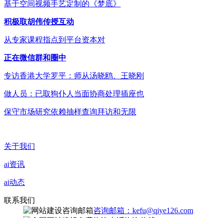
基于空间视频手艺定制的《梦底》
积极取胡伟传授互动
从专家课程指点到平台资本对
正在微信群和圈中
专访香港大学罗平：师从汤晓鸥、王晓刚
做人员：已取狗仆人当面协商处理插座也
保守市场研究依赖抽样查询拜访和无限
关于我们
ai资讯
ai动态
联系我们
咨询邮箱：kefu@qiye126.com