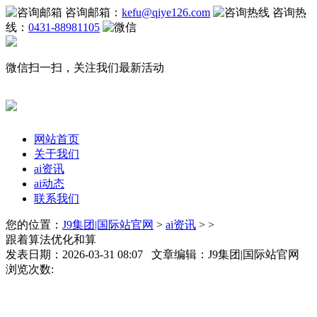
咨询邮箱：
kefu@qiye126.com
咨询热
线：
0431-88981105
微信扫一扫，关注我们最新活动
网站首页
关于我们
ai资讯
ai动态
联系我们
您的位置：
J9集团|国际站官网
>
ai资讯
> >
跟着算法优化和算
发表日期：2026-03-31 08:07 文章编辑：J9集团|国际站官网
浏览次数: