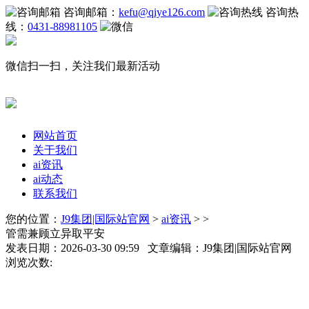
咨询邮箱：
kefu@qiye126.com
咨询热
线：
0431-88981105
微信扫一扫，关注我们最新活动
网站首页
关于我们
ai资讯
ai动态
联系我们
您的位置：
J9集团|国际站官网
>
ai资讯
> >
管需兼顾立异取平安
发表日期：2026-03-30 09:59 文章编辑：J9集团|国际站官网
浏览次数: