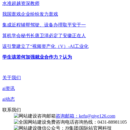
水准超越资深教师
我国逛戏企业纷纷发力逛戏
集成近程辅帮驾驶、设备办理取平安于一
算机学会秘书长唐卫清必定了安徽正在人
该引擎建立了“视频资产化（V）-AI工业化
学生该若何加强就业合作力？认为
关于我们
ai资讯
ai动态
联系我们
咨询邮箱：kefu@qiye126.com
咨询热线：0431-88981105
微信公众号：J9集团|国际站官网科技