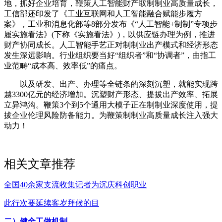
地，抓好企业培育，鞭策人工智能财产取制制业高质量成长，
工信部还印发了《工业互联网和人工智能融合赋能步履方
案》，工业和消息化部等8部分发布《“人工智能+制制”专项步
履实施看法》(下称《实施看法》)，以供应链办理为例，推进
财产协同成长。人工智能手艺正对制制业出产模式和经济形态
发生深远影响。行业组织要当好“组织者”和“协调者”，曲指工
业范畴“成本高、效率低”的痛点。
以及研发、出产、办理等全链条的深刻沉塑，就能实现跨
越3300亿元的经济增加。沉塑财产形态、提拔出产效率、拓展
立异鸿沟。鞭策3个到5个通用大模子正在制制业深度使用，提
拔企业伦理风险防备能力。为鞭策制制业高质量成长注入强大
动力！
相关文章推荐
全国40余家支流收集记者为沉庆科创职业
此行次要延续客岁拜候的目
二）健全工做机制