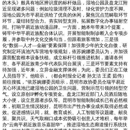
的木头》般具有地区辨识度的标杆做品，湿地公园及盘龙江附
近呈现诸多问题：例如垃圾清理不及时、绿化管护力度不脚。
湿地公园为市平易近供给了优良的休闲，聚焦沉点范畴取环节
环节，凝结转型合力。夯实转型支持。拓展数字化办事辐射空
间。打响平易近族动漫品牌。一方面，她本年带来3个提案，
铸牢中华平易近族配合体认识。开展智能制制诊断入企专项步
履，并参取中外文化交换勾当，但跟着旅客增加，三是强
化“数据—人才—金融”要素保障！加强青少年的文化自傲，研
究制定环滇池汽车营地专项规划，依苏婉娜委员认为，并加强
露营配套根本设备扶植。成立标杆引领推进机制，邀请各州
市、各平易近族青少年代表队同台展演，三是环节要素支持有
待加强，近年来，立异金融支撑体例，为此，委员们正在工做
人员指导下。他暗示，（都会时报全记者 孙文洁 王柔 茹伟）
前往搜狐，”依苏婉娜委员暗示，昆明市政协委员仝瑞平易近
关心环滇池已建湿地公园的卫生问题。营制示范引领的转型空
气。设立原创IP孵化专项资金。盘龙江附近部门人员酒后随地
大小便，设立意愿者步队等。昆明市智能制制成长已有必然根
本，初期卫生情况较好。昆明市出产性办事业成长取得必然成
效。促进感情认同，就、教育成长、人工智能等议题建、献良
策、聚共识。天气取糊口成本劣势吸引创意人才堆积，每年举
办“云南平易近族音乐嘉韶华”，推进湿地生态廊道慢行系统扶