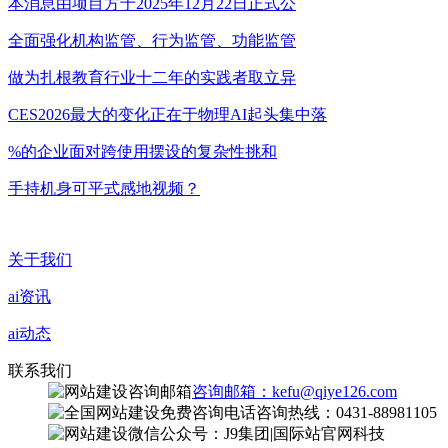
本消息由项目方于2025年12月22日正式公
全面强化机构监管、行为监管、功能监管
做为扎根教育行业十二年的实践者取立异
CES2026最大的变化正在于物理AI起头集中落
%的企业面对跨使用摆设的复杂性挑和
手持机身可平式感地视频？
关于我们
ai资讯
ai动态
联系我们
咨询邮箱：kefu@qiye126.com
咨询热线：0431-88981105
微信公众号：J9集团|国际站官网科技