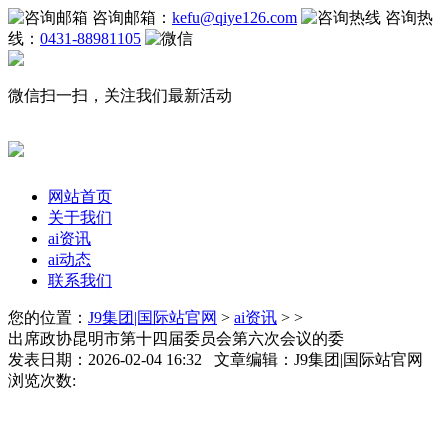
咨询邮箱：
kefu@qiye126.com
咨询热
线：
0431-88981105
微信扫一扫，关注我们最新活动
网站首页
关于我们
ai资讯
ai动态
联系我们
您的位置：
J9集团|国际站官网
>
ai资讯
> >
出席政协昆明市第十四届委员会第六次会议的委
发表日期：2026-02-04 16:32 文章编辑：J9集团|国际站官网
浏览次数: