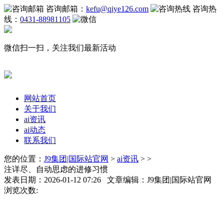
咨询邮箱：
kefu@qiye126.com
咨询热
线：
0431-88981105
微信扫一扫，关注我们最新活动
网站首页
关于我们
ai资讯
ai动态
联系我们
您的位置：
J9集团|国际站官网
>
ai资讯
> >
注详尽、自动思虑的进修习惯
发表日期：2026-01-12 07:26 文章编辑：J9集团|国际站官网
浏览次数: