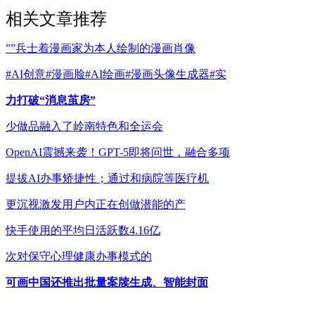
相关文章推荐
””兵士着漫画家为本人绘制的漫画肖像
#AI创意#漫画脸#AI绘画#漫画头像生成器#实
力打破“消息茧房”
少做品融入了岭南特色和全运会
OpenAI震撼来袭！GPT-5即将问世，融合多项
提拔AI办事矫捷性；通过和病院等医疗机
更沉视激发用户内正在创做潜能的产
快手使用的平均日活跃数4.16亿
次对保守心理健康办事模式的
可画中国还推出批量案牍生成、智能封面