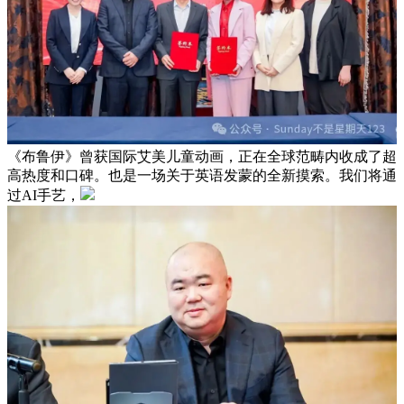
《布鲁伊》曾获国际艾美儿童动画，正在全球范畴内收成了超
高热度和口碑。也是一场关于英语发蒙的全新摸索。我们将通
过AI手艺，