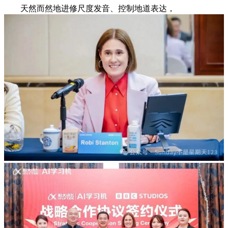
天然而然地进修尺度发音、控制地道表达，