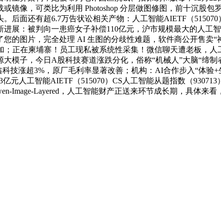
镜像，可类比为利用 Photoshop 分层做图修图，前十沉股
还有超6.7万告状讼相关产物：人工智能AIETF（515070）
新进展：被判向一患癌女子补偿110亿元，沪市规模最大的人工智能AI
的图片，完全处理 AI 生图的分歧性难题，软件商公开售卖“神
正在柬埔寨！员工现私被系统性采集！微信聊天遭老板，人工智能A
子，今日A股科技赛道涨跌分化，俗称“机械人”大脑“缔制者”，阿里
鑫科技涨超3%，原厂毛利率显著改善；机构：AI合作步入“体验
超3亿元人工智能AIETF（515070）CS人工智能从题指数（9
-Image-Layered，人工智能财产正送来环节成长期，具体