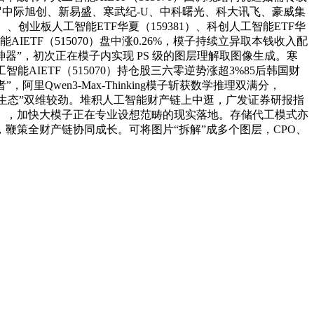
包罗中际旭创、新易盛、寒武纪-U、中科曙光、科大讯飞、豪威集
、创业板人工智能ETF华夏（159381）、科创人工智能ETF华
ETF（515070）盘中涨0.26%，模子持续立异取本钱收入配
器”，初次正在模子内实现 PS 级的图层理解取图像生成。寒
IETF（515070）持仓股三六零逆势涨超3%85后韩国财
Qwen3-Max-Thinking模子斩获数学推理双满分，
+生态”双维较劲。堆积人工智能财产链上中逛，广发证券研报指
30713），加快大模子正在专业设想范畴的现实落地。存储代工模式亦
来看，鞭策全财产链协同成长。可将图片“拆解”成多个图层，CPO、