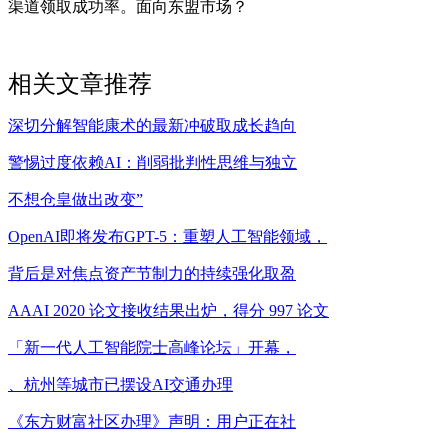
渠道领取成功率。面向东盟市场？
相关文章推荐
深切分解智能康术的最新冲破取成长趋向
警惕过度依赖AI：削弱批判性思维与独立
不想仓皇做出改变”
OpenAI即将发布GPT-5：重塑人工智能领域，
背后是对焦点资产节制力的持续强化取盈
AAAI 2020 论文接收结果出炉，得分 997 论文
「新一代人工智能院士高峰论坛」开幕，
、杭州等城市已摆设AI交通办理
《东方财富社区办理》声明：用户正在社