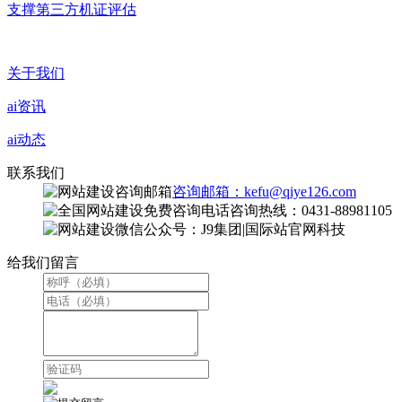
支撑第三方机证评估
关于我们
ai资讯
ai动态
联系我们
咨询邮箱：kefu@qiye126.com
咨询热线：0431-88981105
微信公众号：J9集团|国际站官网科技
给我们留言