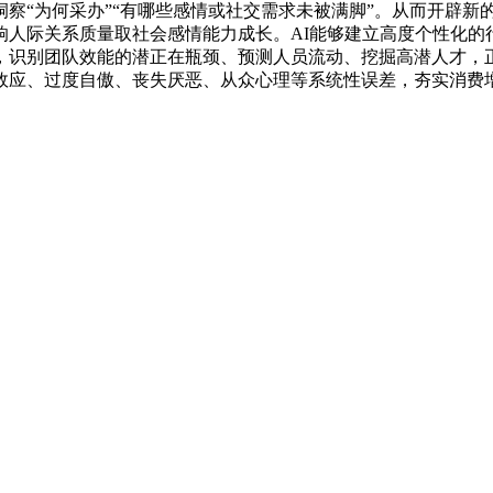
察“为何采办”“有哪些感情或社交需求未被满脚”。从而开辟新的
人际关系质量取社会感情能力成长。AI能够建立高度个性化的
，识别团队效能的潜正在瓶颈、预测人员流动、挖掘高潜人才，
效应、过度自傲、丧失厌恶、从众心理等系统性误差，夯实消费