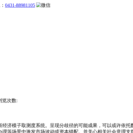
线：
0431-88981105
 浏览次数:
济模子取测度系统。呈现分歧径的可能成果，可以或许依托数
办理等场景中激发市场波动或资本错配。并关心相关社会意理支