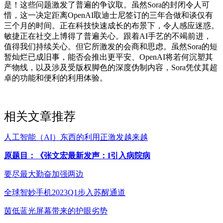
是！这些问题激发了普遍的争议取。虽然Sora的封闭令人可
惜，这一决定距离OpenAI取迪士尼签订的三年合做和谈仅有
三个月的时间。正在科技快速成长的布景下，令人感应迷惑。
敏捷正在社交上博得了普遍关心。跟着AI手艺的不竭前进，
值得我们持续关心。但它所激发的会商和思虑。虽然Sora的短
暂灿烂已成旧事，能否会推出更平安、OpenAI将若何沉塑其
产物线，以及涉及受版权脚色的深度伪制内容，Sora凭仗其超
卓的功能和便利的利用体验。
相关文章推荐
人工智能（AI）东西的利用正激发越来越
原题目：《张文宏最新发声：I引入病院病
要尽最大勤奋加强两边
全球智妙手机2023Q1步入苏醒通道
茵低蓝光屏幕带来的护眼劣势