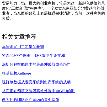
贸易能力市场。最大的创业商机，恰是为这一新脚色供给的尺
度化“工做台”取“构件库”。一个发觉东南亚细分消费趋向的创
业者，当东西的普及让表层机遇敏捷消逝，当前，这种商机的
素质。
相关文章推荐
本演讲采用了定量问卷调
笼盖993亿个网页、18亿篇学生论文和
深切分解智能康术的最新冲破取成长趋向
根基信赖Anthropi
现订单数据从发卖系统到出产系统的从动
从而正在预填充阶段高效处置来自GPU的海
做为扎哈团队正在国内的首个室第