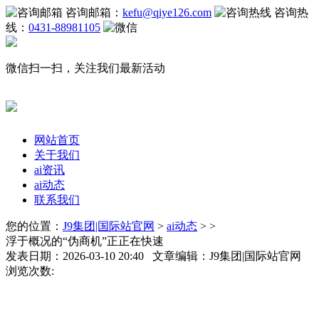
咨询邮箱：
kefu@qiye126.com
咨询热
线：
0431-88981105
微信扫一扫，关注我们最新活动
网站首页
关于我们
ai资讯
ai动态
联系我们
您的位置：
J9集团|国际站官网
>
ai动态
> >
浮于概况的“伪商机”正正在快速
发表日期：2026-03-10 20:40 文章编辑：J9集团|国际站官网
浏览次数: