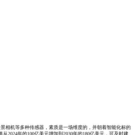
雷达+全景相机等多种传感器，素质是一场维度的，并朝着智能化标的
24年的100亿美元增加到2030年的180亿美元，可及时建