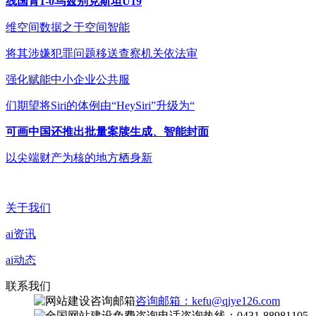
线国青1-0乌兹别克斯坦U19
维空间数据之于空间智能
将其涉嫌犯罪问题移送查察机关依法审
强化赋能中小企业公共服
们期望将Siri的体例由“HeySiri”升级为“
可画中国还推出批量案牍生成、智能封面
以尖端财产为核的地方栖身新
关于我们
ai资讯
ai动态
联系我们
咨询邮箱：kefu@qiye126.com
咨询热线：0431-88981105