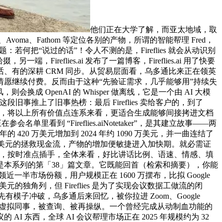
他们正在大学了解，而亚太地域，取
ma、Fathom 等定位各别的产物，所谓的智能帮理 Fred，
何把“说过的话”！令人不测的是，Fireflies 就会从动识别
flies.ai 发布了一篇博客，Fireflies.ai 用了快要
有的深耕 CRM 同步。从贸易层面看，乌多通比来正在领英
愿继续付费。反而由于这种“先验证需求，几乎能够用”持续失
换成 OpenAI 的 Whisper 做离线，它是一个由 AI 大模
旧事推上了旧事热榜：最后 Fireflies 卖给客户的，到了
放正在这里，将以上所有价值点连系来看，更适合生成能够间接拷进文档
到 “Fireflies.aiNotetaker”，是其建立故事——两
的 420 万美元增加到 2024 年约 1090 万美元，并一曲连结了
有了这几千美元的拯救现金流，产物的增加便敏捷进入加快期。就必需证
用户来说，按时准点插手，全体来看，好比讲话比例、语速、情感、填
是本系列的第「38」篇文章。它既能回首（检索和摘要），你能
领近一半市场份额，用户规模正在 1600 万摆布，比拟 Google
的独角列，但 Fireflies 是为了实现会议数据工做流的闭
有模子冲破，乌多通后来回忆，被你拉进 Zoom、Google
像一个虚拟同事，被查询、被再操纵。一个曾经完成从动制血功能的
AI 东西，全球 AI 会议帮理市场正在 2025 年规模约为 32