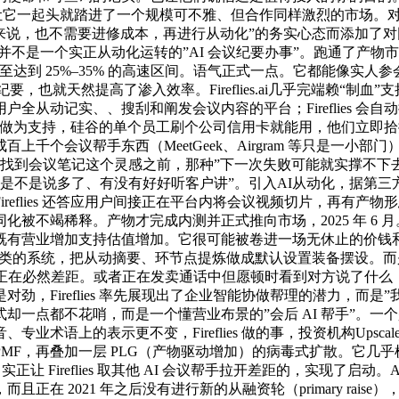
去。这让它一起头就踏进了一个规模可不雅、但合作同样激烈的市场
，对发卖团队来说，也不需要进修成本，再进行从动化”的务实心态而添加
要、提炼待处事项；并不是一个实正从动化运转的”AI 会议纪要办事”。跑
AGR 以至达到 25%–35% 的高速区间。语气正式一点。它都能像
议纪要，也就天然提高了渗入效率。Fireflies.ai几乎完端赖
从动记实、、搜刮和阐发会议内容的平台；Fireflies 会
 层产物形态做为支持，硅谷的单个员工刷个公司信用卡就能用，他们
千个会议帮手东西（MeetGeek、Airgram 等只是一小
到会议笔记这个灵感之前，那种”下一次失败可能就实撑不下去了”的压
”话是不是说多了、有没有好好听客户讲”。引入AI从动化，据第三方
es 还答应用户间接正在平台内将会议视频切片，再有产物形态 ，2021 
被不竭稀释。产物才完成内测并正式推向市场，2025 年 6 月
有营业增加支持估值增加。它很可能被卷进一场无休止的价钱和里
ion、Asana 之类的系统，把从动摘要、环节点提炼做成默认设置
然差距。或者正在发卖通话中但愿顿时看到对方说了什么，用户只需把
，Fireflies 率先展现出了企业智能协做帮理的潜力，而
的，贸易模式却一点都不花哨，而是一个懂营业布景的”会后 AI 帮
上的表示更不变，Fireflies 做的事，投资机构UpscaleX合
层 PLG（产物驱动增加）的病毒式扩散。它几乎横跨 Conversatio
增加范畴，实正让 Fireflies 取其他 AI 会议帮手拉开差距的，实
21 年之后没有进行新的从融资轮（primary raise），待处事项