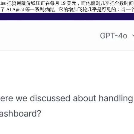
Fireflies 把贸易版价钱压正在每月 19 美元，而他俩则几乎把
s 嵌入了 AI Agent 等一系列功能。它的增加飞轮几乎是可见