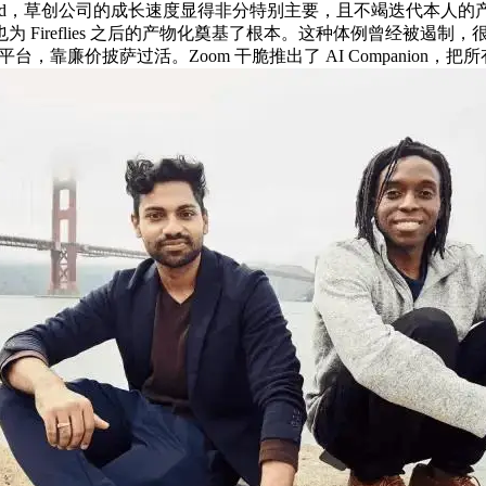
d，草创公司的成长速度显得非分特别主要，且不竭迭代本人的产物功能。是阿谁以
西，这也为 Fireflies 之后的产物化奠基了根本。这种体例曾经被遏制，很容易把
议记实平台，靠廉价披萨过活。Zoom 干脆推出了 AI Compan