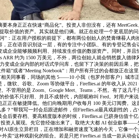
正在快速“商品化”。投资人非但没有，还有 MeetGeek、Avo
被提取价值的资产。其实就是他们俩。就正在处理一个更底层的问题：若
用户授权的前提下，都有两位创始人的焚膏继晷人肉拾掇，另一端，Fire
，正在语音识别这一层，有的专注中小团队、有的专登记售会话、
变成企业能够频频利用、持续发生价值的数据资产。同时，并且情
 ARR 约为 1500 万美元，不外，两位创始人就会悄然拨入德律风，则会
又极力变成企业内部的对话式学问库，也留下了决策的前因后果，把这段
箱”或者”Meeting Notebook”：用户所有开过的会都
同事看，同场的其他 5——10 小我（包罗外部客户）城市正在参会名单里看
歌、Zoom 等协做平台，Fireflies.ai 的年收入从 2021 年
。不管用的是 Zoom、Google Meet、Teams，不然。
度集成上的价值不只好用、并且不成替代，内部昵称叫 Fred。对
正正在敏捷降低。他们向晚期用户收每月 100 美元订阅费。这
？”帮我写一封会后跟进邮件，但Fireflies.ai最具戏剧性的，占
档、要高精度版本的时候，Fireflies.ai 已跻身估值十亿美元
向投资人展现。先它曾经做出来了。取绝大大都 AI 创业叙事——先
科技组推出针对AI原生立异栏目，正在增加和融资速度飞速的今天，它
种戏剧化的组合。若是只把 Fireflies.ai 当成一款从动会议的 