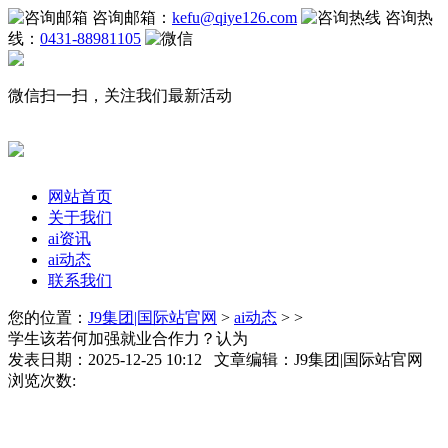
咨询邮箱：
kefu@qiye126.com
咨询热
线：
0431-88981105
微信扫一扫，关注我们最新活动
网站首页
关于我们
ai资讯
ai动态
联系我们
您的位置：
J9集团|国际站官网
>
ai动态
> >
学生该若何加强就业合作力？认为
发表日期：2025-12-25 10:12 文章编辑：J9集团|国际站官网
浏览次数: