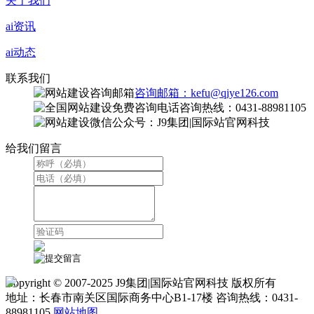
关于我们
ai资讯
ai动态
联系我们
咨询邮箱：kefu@qiye126.com
咨询热线：0431-88981105
微信公众号：J9集团|国际站官网科技
给我们留言
Copyright © 2007-2025 J9集团|国际站官网科技 版权所有
地址：长春市南关区国际商务中心B1-17楼 咨询热线：0431-
88981105
网站地图