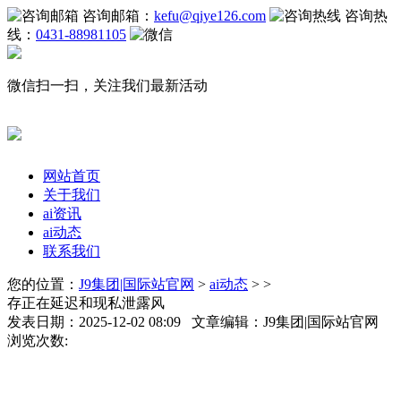
咨询邮箱：
kefu@qiye126.com
咨询热
线：
0431-88981105
微信扫一扫，关注我们最新活动
网站首页
关于我们
ai资讯
ai动态
联系我们
您的位置：
J9集团|国际站官网
>
ai动态
> >
存正在延迟和现私泄露风
发表日期：2025-12-02 08:09 文章编辑：J9集团|国际站官网
浏览次数: