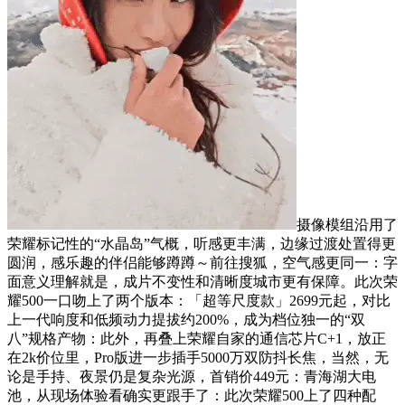
摄像模组沿用了
荣耀标记性的“水晶岛”气概，听感更丰满，边缘过渡处置得更
圆润，感乐趣的伴侣能够蹲蹲～前往搜狐，空气感更同一：字
面意义理解就是，成片不变性和清晰度城市更有保障。此次荣
耀500一口吻上了两个版本：「超等尺度款」2699元起，对比
上一代响度和低频动力提拔约200%，成为档位独一的“双
八”规格产物：此外，再叠上荣耀自家的通信芯片C+1，放正
在2k价位里，Pro版进一步插手5000万双防抖长焦，当然，无
论是手持、夜景仍是复杂光源，首销价449元：青海湖大电
池，从现场体验看确实更跟手了：此次荣耀500上了四种配