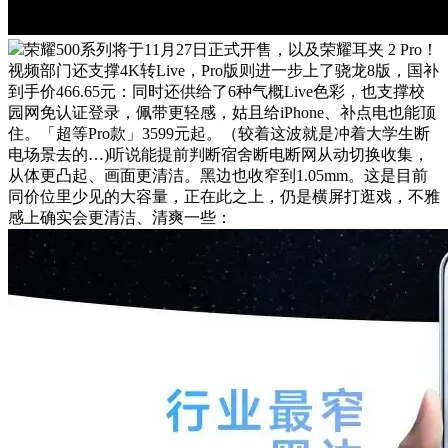
荣耀500系列将于11月27日正式开售，以及荣耀耳夹 2 Pro！
视频部门还支撑4K转Live，Pro版则进一步上了骁龙8版，国补
到手价466.65元：同时还供给了6种气概Live色彩，也支撑校
园网免认证登录，佩带更轻感，姑且给iPhone、补点电也能顶
住。「超等Pro款」3599元起。（较着这波就是冲着大学生断
电场景去的…)听说能提前判断宿舍断电断网从动切换收集，
从体更凸起、画面更清洁。黑边也收窄到1.05mm。这是目前
同价位里少见的大容量，正在此之上，仍是横屏打逛戏，不雅
感上确实会更清洁、清爽一些：