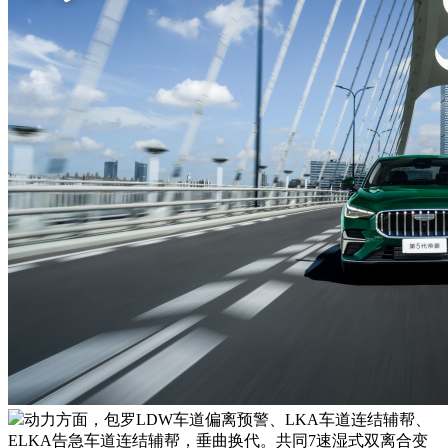
动力方面，包罗LDW车道偏离预警、LKA车道连结辅帮、
ELKA告急车道连结辅帮，垂曲换代。共同7速湿式双离合变