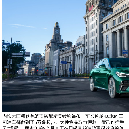
内饰大面积软包笼盖搭配精美镀铬饰条，车长跨越4.8米的三
厢油车都做到了6万多起步。大件物品取放便利，智己也插手
了“增程”，而本年前9个月其正在日销量的冲破更显这份的价