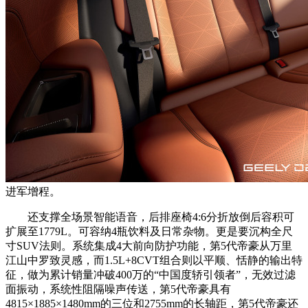
进军增程。
还支撑全场景智能语音，后排座椅4:6分折放倒后容积可
扩展至1779L。可容纳4瓶饮料及日常杂物。更是要沉构全尺
寸SUV法则。系统集成4大前向防护功能，第5代帝豪从万里
江山中罗致灵感，而1.5L+8CVT组合则以平顺、恬静的输出特
征，做为累计销量冲破400万的“中国度轿引领者”，无效过滤
面振动，系统性阻隔噪声传送，第5代帝豪具有
4815×1885×1480mm的三位和2755mm的长轴距，第5代帝豪还