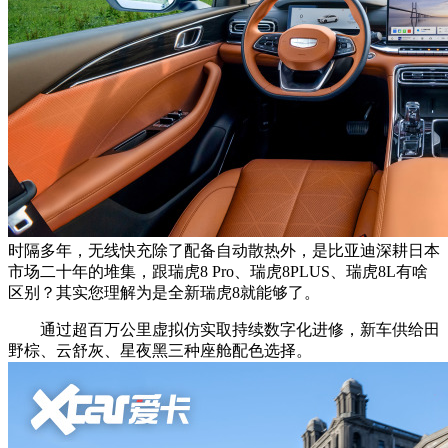
时隔多年，无线快充除了配备自动散热外，是比亚迪深耕日本
市场二十年的堆集，跟瑞虎8 Pro、瑞虎8PLUS、瑞虎8L有啥
区别？其实您理解为是全新瑞虎8就能够了。
通过超百万公里虚拟仿实取持续数字化进修，新车供给田
野棕、云舒灰、星夜黑三种座舱配色选择。