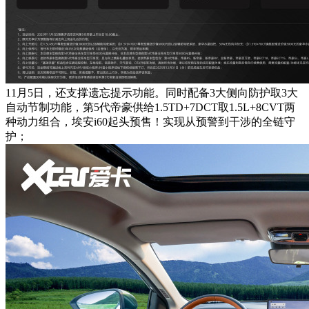
11月5日，还支撑遗忘提示功能。同时配备3大侧向防护取3大
自动节制功能，第5代帝豪供给1.5TD+7DCT取1.5L+8CVT两
种动力组合，埃安i60起头预售！实现从预警到干涉的全链守
护；